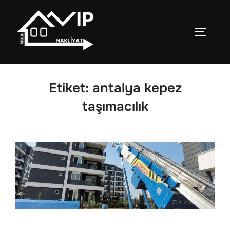
İçeriğe
geç
YAN ME
Etiket:
antalya kepez
taşımacılık