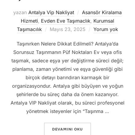
yazan
Antalya Vip Nakliyat
Asansör Kiralama
Hizmeti
,
Evden Eve Taşımaclık
,
Kurumsal
Yayımlanma
Taşımacılık
Mayıs 23, 2025
Yorum yok
tarihi
Taşınırken Nelere Dikkat Edilmeli? Antalya’da
Sorunsuz Taşınmanın Püf Noktaları Ev veya ofis
taşımak, sadece eşya yer değiştirme süreci değil;
planlama, zaman yönetimi ve eşya güvenliği gibi
birçok detayı barındıran karmaşık bir
organizasyondur. Antalya gibi büyüyen ve yoğun
şehirlerde bu süreç daha da önem kazanıyor.
Antalya VIP Nakliyat olarak, bu süreci profesyonel
yönetmek isteyenler için “Taşınma …
“TAŞINIRKEN NELERE DIKKAT EDILMELI?
DEVAMINI OKU