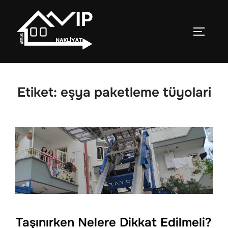
İçeriğe
geç
YAN ME
Etiket:
eşya paketleme tüyolari
Taşınırken Nelere Dikkat Edilmeli?