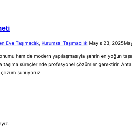
eti
Yayımlanma
en Eve Taşımaclık
,
Kurumsal Taşımacılık
Mayıs 23, 2025
May
tarihi
r konumu hem de modern yapılaşmasıyla şehrin en yoğun taşın
 eşya taşıma süreçlerinde profesyonel çözümler gerektirir. Ant
ir çözüm sunuyoruz. …
ayız.