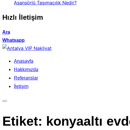
Asansörlü Taşımacılık Nedir?
Hızlı İletişim
Ara
Whatsapp
İçeriğe
geç
Anasayfa
Hakkımızda
Referanslar
İletişim
Yan
menü
Etiket:
konyaaltı evd
ve
dolaşımı