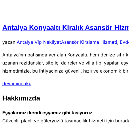
aç/kapat
Antalya Konyaaltı Kiralık Asansör Hizm
yazan
Antalya Vip Nakliyat
Asansör Kiralama Hizmeti
,
Evd
Antalya’nın batısında yer alan Konyaaltı, hem denize sıfı
uzanan rezidanslar, site içi daireler ve villa tipi yapılar,
hizmetimizle, bu ihtiyacınıza güvenli, hızlı ve ekonomik b
“Antalya
devamını oku
Konyaaltı
Hakkımızda
Kiralık
Asansör
Eşyalarınızı kendi eşyamız gibi taşıyoruz.
Hizmeti”
Güvenli, planlı ve güleryüzlü taşımacılık hizmeti için burad