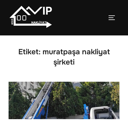
İçeriğe
geç
YAN ME
Etiket:
muratpaşa nakliyat
şirketi